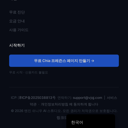
ไทย
무료 진단
Türkçe
요금 안내
Tiếng Việt
사용 가이드
Bahasa Indonesia
시작하기
Русский
Português do Brasil
무료 Chia 프레즌스 페이지 만들기 →
العربية
무료 시작 · 신용카드 불필요
Español
Français
Deutsch
ICP:
津ICP备2025038813号
연락하기:
support@vjqj.com
|
서비스
日本語
약관
·
개인정보처리방침 에 동의하게 됩니다
© 2026 톈진 쉬니우 AI 스튜디오. 모든 권리가 저작권으로 보호됩니다.
English
링크드인
한국어